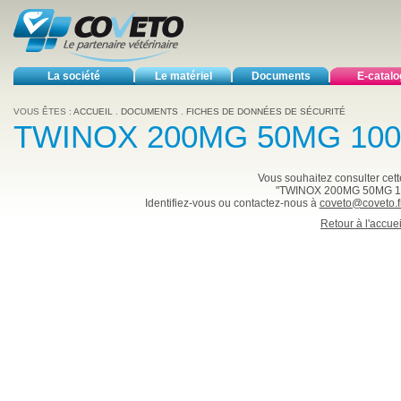
La société
Le matériel
Documents
E-catal
VOUS ÊTES :
ACCUEIL
.
DOCUMENTS
.
FICHES DE DONNÉES DE SÉCURITÉ
TWINOX 200MG 50MG 10
Vous souhaitez consulter cette
"TWINOX 200MG 50MG 1
Identifiez-vous ou contactez-nous à
coveto@coveto.f
Retour à l'accuei