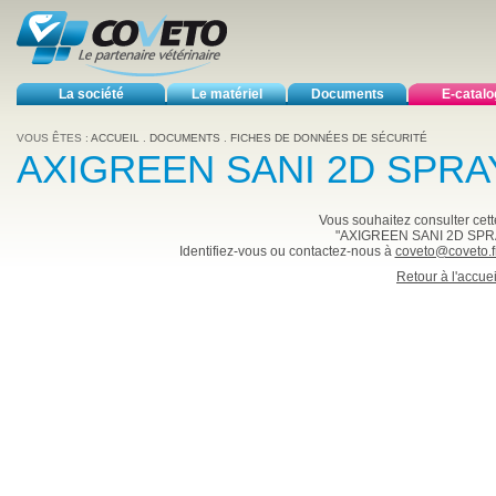
La société
Le matériel
Documents
E-catal
VOUS ÊTES :
ACCUEIL
.
DOCUMENTS
.
FICHES DE DONNÉES DE SÉCURITÉ
AXIGREEN SANI 2D SPRA
Vous souhaitez consulter cette
"AXIGREEN SANI 2D SPR
Identifiez-vous ou contactez-nous à
coveto@coveto.f
Retour à l'accuei