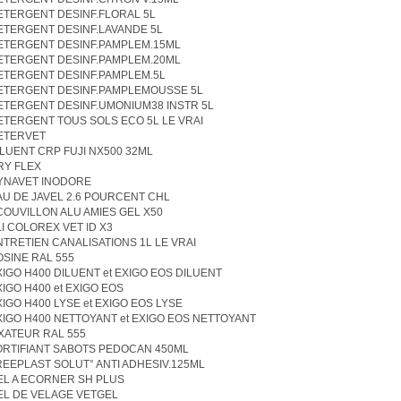
ETERGENT DESINF.FLORAL 5L
ETERGENT DESINF.LAVANDE 5L
ETERGENT DESINF.PAMPLEM.15ML
ETERGENT DESINF.PAMPLEM.20ML
ETERGENT DESINF.PAMPLEM.5L
ETERGENT DESINF.PAMPLEMOUSSE 5L
ETERGENT DESINF.UMONIUM38 INSTR 5L
ETERGENT TOUS SOLS ECO 5L LE VRAI
ETERVET
ILUENT CRP FUJI NX500 32ML
RY FLEX
YNAVET INODORE
AU DE JAVEL 2.6 POURCENT CHL
COUVILLON ALU AMIES GEL X50
LI COLOREX VET ID X3
NTRETIEN CANALISATIONS 1L LE VRAI
OSINE RAL 555
XIGO H400 DILUENT et EXIGO EOS DILUENT
XIGO H400 et EXIGO EOS
XIGO H400 LYSE et EXIGO EOS LYSE
XIGO H400 NETTOYANT et EXIGO EOS NETTOYANT
IXATEUR RAL 555
ORTIFIANT SABOTS PEDOCAN 450ML
REEPLAST SOLUT° ANTI ADHESIV.125ML
EL A ECORNER SH PLUS
EL DE VELAGE VETGEL