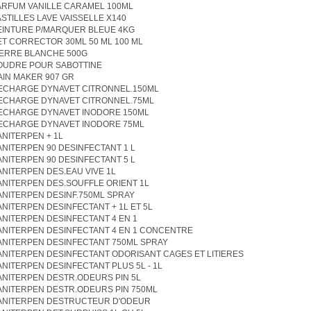
ARFUM VANILLE CARAMEL 100ML
ASTILLES LAVE VAISSELLE X140
EINTURE P/MARQUER BLEUE 4KG
ET CORRECTOR 30ML 50 ML 100 ML
IERRE BLANCHE 500G
OUDRE POUR SABOTTINE
AIN MAKER 907 GR
ECHARGE DYNAVET CITRONNEL.150ML
ECHARGE DYNAVET CITRONNEL.75ML
ECHARGE DYNAVET INODORE 150ML
ECHARGE DYNAVET INODORE 75ML
ANITERPEN + 1L
ANITERPEN 90 DESINFECTANT 1 L
ANITERPEN 90 DESINFECTANT 5 L
ANITERPEN DES.EAU VIVE 1L
ANITERPEN DES.SOUFFLE ORIENT 1L
ANITERPEN DESINF.750ML SPRAY
ANITERPEN DESINFECTANT + 1L ET 5L
ANITERPEN DESINFECTANT 4 EN 1
ANITERPEN DESINFECTANT 4 EN 1 CONCENTRE
ANITERPEN DESINFECTANT 750ML SPRAY
ANITERPEN DESINFECTANT ODORISANT CAGES ET LITIERES
ANITERPEN DESINFECTANT PLUS 5L - 1L
ANITERPEN DESTR.ODEURS PIN 5L
ANITERPEN DESTR.ODEURS PIN 750ML
ANITERPEN DESTRUCTEUR D'ODEUR