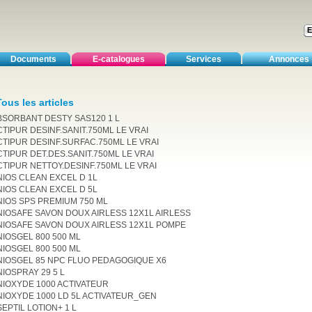
Documents
E-catalogues
Services
Annonces
Tous les articles
BSORBANT DESTY SAS120 1 L
CTIPUR DESINF.SANIT.750ML LE VRAI
CTIPUR DESINF.SURFAC.750ML LE VRAI
CTIPUR DET.DES.SANIT.750ML LE VRAI
CTIPUR NETTOY.DESINF.750ML LE VRAI
NIOS CLEAN EXCEL D 1L
NIOS CLEAN EXCEL D 5L
NIOS SPS PREMIUM 750 ML
NIOSAFE SAVON DOUX AIRLESS 12X1L AIRLESS
NIOSAFE SAVON DOUX AIRLESS 12X1L POMPE
NIOSGEL 800 500 ML
NIOSGEL 800 500 ML
NIOSGEL 85 NPC FLUO PEDAGOGIQUE X6
NIOSPRAY 29 5 L
NIOXYDE 1000 ACTIVATEUR
NIOXYDE 1000 LD 5L ACTIVATEUR_GEN
EPTIL LOTION+ 1 L