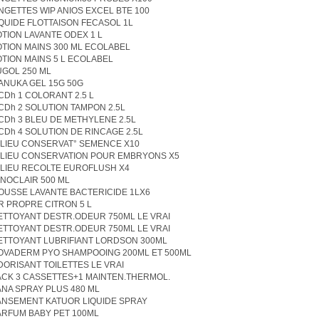
INGETTES WIP ANIOS EXCEL BTE 100
IQUIDE FLOTTAISON FECASOL 1L
OTION LAVANTE ODEX 1 L
OTION MAINS 300 ML ECOLABEL
OTION MAINS 5 L ECOLABEL
UGOL 250 ML
ANUKA GEL 15G 50G
CDh 1 COLORANT 2.5 L
CDh 2 SOLUTION TAMPON 2.5L
CDh 3 BLEU DE METHYLENE 2.5L
CDh 4 SOLUTION DE RINCAGE 2.5L
ILIEU CONSERVAT° SEMENCE X10
ILIEU CONSERVATION POUR EMBRYONS X5
ILIEU RECOLTE EUROFLUSH X4
INOCLAIR 500 ML
OUSSE LAVANTE BACTERICIDE 1LX6
R PROPRE CITRON 5 L
ETTOYANT DESTR.ODEUR 750ML LE VRAI
ETTOYANT DESTR.ODEUR 750ML LE VRAI
ETTOYANT LUBRIFIANT LORDSON 300ML
OVADERM PYO SHAMPOOING 200ML ET 500ML
DORISANT TOILETTES LE VRAI
ACK 3 CASSETTES+1 MAINTEN.THERMOL.
ANA SPRAY PLUS 480 ML
ANSEMENT KATUOR LIQUIDE SPRAY
ARFUM BABY PET 100ML