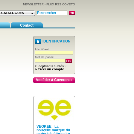
NEWSLETTER
-
FLUX RSS COVETO
E-CATALOGUES
Contact
IDENTIFICATION
Identifiant
Mot de passe
> Identifiants oubliés ?
> Créer un compte
Accéder à Covetonet
VEOKEE : La
nouvelle marque du
matériel vétérinaire