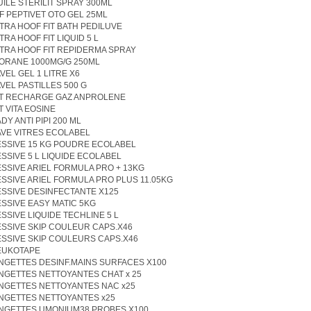
UILE STERILIT SPRAY 300ML
CF PEPTIVET OTO GEL 25ML
NTRA HOOF FIT BATH PEDILUVE
TRA HOOF FIT LIQUID 5 L
NTRA HOOF FIT REPIDERMA SPRAY
SORANE 1000MG/G 250ML
VEL GEL 1 LITRE X6
AVEL PASTILLES 500 G
IT RECHARGE GAZ ANPROLENE
T VITA EOSINE
DY ANTI PIPI 200 ML
AVE VITRES ECOLABEL
ESSIVE 15 KG POUDRE ECOLABEL
ESSIVE 5 L LIQUIDE ECOLABEL
ESSIVE ARIEL FORMULA PRO + 13KG
ESSIVE ARIEL FORMULA PRO PLUS 11.05KG
ESSIVE DESINFECTANTE X125
ESSIVE EASY MATIC 5KG
ESSIVE LIQUIDE TECHLINE 5 L
ESSIVE SKIP COULEUR CAPS.X46
ESSIVE SKIP COULEURS CAPS.X46
EUKOTAPE
INGETTES DESINF.MAINS SURFACES X100
INGETTES NETTOYANTES CHAT x 25
INGETTES NETTOYANTES NAC x25
INGETTES NETTOYANTES x25
INGETTES UMONIUM38 PROBES X100