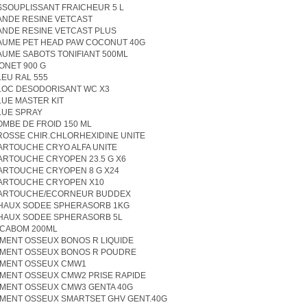
SSOUPLISSANT FRAICHEUR 5 L
ANDE RESINE VETCAST
ANDE RESINE VETCAST PLUS
AUME PET HEAD PAW COCONUT 40G
AUME SABOTS TONIFIANT 500ML
IONET 900 G
LEU RAL 555
LOC DESODORISANT WC X3
LUE MASTER KIT
LUE SPRAY
OMBE DE FROID 150 ML
ROSSE CHIR.CHLORHEXIDINE UNITE
ARTOUCHE CRYO ALFA UNITE
ARTOUCHE CRYOPEN 23.5 G X6
ARTOUCHE CRYOPEN 8 G X24
ARTOUCHE CRYOPEN X10
ARTOUCHE/ECORNEUR BUDDEX
HAUX SODEE SPHERASORB 1KG
HAUX SODEE SPHERASORB 5L
ICABOM 200ML
IMENT OSSEUX BONOS R LIQUIDE
IMENT OSSEUX BONOS R POUDRE
IMENT OSSEUX CMW1
IMENT OSSEUX CMW2 PRISE RAPIDE
IMENT OSSEUX CMW3 GENTA 40G
IMENT OSSEUX SMARTSET GHV GENT.40G