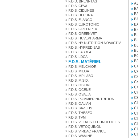
F.D.D. BRENNTAG
A
F.D.S. CEVA
B
F.D.S. CIDLINES
B
F.D.S. DECHRA
B
F.D.S. ELANCO
B
F.D.S. EUROTONIC
F.D.S. GREENPEX
B
F.D.S. GREENVET
B
F.D.S. HUVEPHARMA
B
F.D.S. HY NUTRITION NOVACTIV
B
F.D.S. HYPRED SAS
B
F.D.S. LABBEA
B
F.D.S. LDCA
B
F.D.S. MATÉRIEL
C
F.D.S. MELCHIOR
F.D.S. MILOA
C
F.D.S. MP LABO
C
F.D.S. M.S.D.
C
F.D.S. OBIONE
C
F.D.S. OCENE
C
F.D.S. OSALIA
C
F.D.S. POMMIER NUTRITION
C
F.D.S. QALIAN
C
F.D.S. SAVETIS
F.D.S. THESEO
C
F.D.S. TVM
C
F.D.S. VÉTALIS TECHNOLOGIES
C
F.D.S. VETOQUINOL
C
F.D.S. VIRBAC FRANCE
C
F.D.S. WAMINE