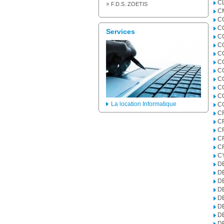
C
F.D.S. ZOETIS
C
C
C
Services
C
C
C
C
C
C
C
C
La location Informatique
C
C
C
C
C
C
C
D
D
D
D
D
D
D
D