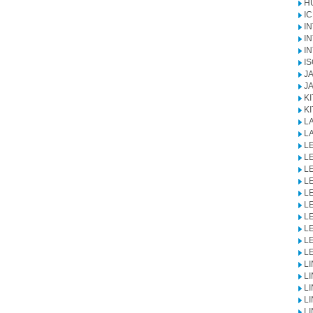
H
I
I
IN
I
I
JA
J
K
KI
LA
L
L
L
L
L
L
L
L
L
L
L
L
L
L
L
L