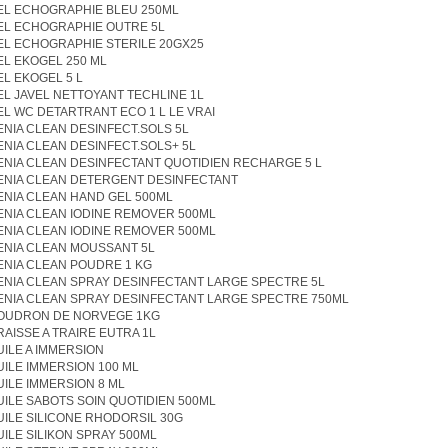
EL ECHOGRAPHIE BLEU 250ML
EL ECHOGRAPHIE OUTRE 5L
EL ECHOGRAPHIE STERILE 20GX25
EL EKOGEL 250 ML
EL EKOGEL 5 L
EL JAVEL NETTOYANT TECHLINE 1L
EL WC DETARTRANT ECO 1 L LE VRAI
ENIA CLEAN DESINFECT.SOLS 5L
ENIA CLEAN DESINFECT.SOLS+ 5L
ENIA CLEAN DESINFECTANT QUOTIDIEN RECHARGE 5 L
ENIA CLEAN DETERGENT DESINFECTANT
ENIA CLEAN HAND GEL 500ML
ENIA CLEAN IODINE REMOVER 500ML
ENIA CLEAN IODINE REMOVER 500ML
ENIA CLEAN MOUSSANT 5L
ENIA CLEAN POUDRE 1 KG
ENIA CLEAN SPRAY DESINFECTANT LARGE SPECTRE 5L
ENIA CLEAN SPRAY DESINFECTANT LARGE SPECTRE 750ML
OUDRON DE NORVEGE 1KG
RAISSE A TRAIRE EUTRA 1L
UILE A IMMERSION
UILE IMMERSION 100 ML
UILE IMMERSION 8 ML
UILE SABOTS SOIN QUOTIDIEN 500ML
UILE SILICONE RHODORSIL 30G
UILE SILIKON SPRAY 500ML