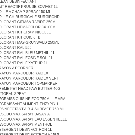
LEAN DESINFECTANT
MT REACTIF KRUUSE BOVIVET 1L
OLLE A CHAMP SPRAY 150 ML
OLLE CHIRURGICALE SURGIBOND
OLORANT GIEMSA RAPIDE 250ML
OLORANT HEMACOLOR 3X100ML
OLORANT KIT GRAM NICOLLE
OLORANT KIT QUICK TB
OLORANT MAY-GRUNWALD 250ML
OLORANT RAL 555
OLORANT RAL BLEU METHIL. 1L
OLORANT RAL EOSINE SOL. 1L
OLORANT RAL FIXATEUR 1L
RAYON A ECORNER
RAYON MARQUEUR RAIDEX
RAYON MARQUEUR RAIDEX VERT
RAYON MARQUEUR TOPMARKER
REME PET HEAD PAW BUTTER 40G
YTORAL SPRAY
EGRAISS.CUISINE ECO 750ML LE VRAI
EGRAISSANT ALIMENT. ENZYPIN 1L
ESINFECTANT AIR & SURFACE 750 ML
ESODO.MAXISPRAY DAVANIA
ESODO.MAXISPRAY EAU ESSENTIELLE
ESODO.MAXISPRAY MENTHOL
ETERGENT DESINF.CITRON 1L
ETERGENT DESINF.CITRON V.15ML