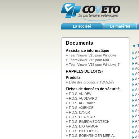
La société
Le matériel
Documents
Assistance informatique
A
TeamViewer V15 pour Windows
A
TeamViewer V15 pour MAC
A
TeamViewer V15 pour Windows 7
A
RAPPELS DE LOT(S)
A
Produits
A
Liste des produits à TVA 5,5%
A
Fiches de données de sécurité
A
F.D.S. ANIDEV
A
F.D.S. AUDEVARD
A
F.D.S. AG France
A
F.D.S. AXIENCE
A
F.D.S. BAYER
A
F.D.S. BEAPHAR
A
F.D.S. BIMEDA ZOOTECH
F.D.S. BIO ARMOR
A
F.D.S. BIOTOPSIS
A
F.D.S. BOEHRINGER MERIAL
AS