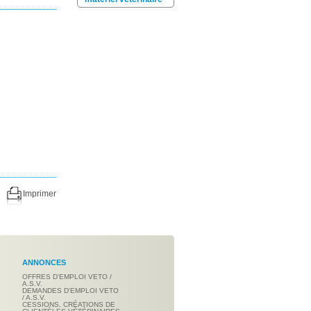
Imprimer
ANNONCES
OFFRES D'EMPLOI VETO /
A.S.V.
DEMANDES D'EMPLOI VETO
/ A.S.V.
CESSIONS, CRÉATIONS DE