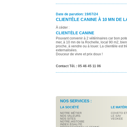
Date de parution: 19/07/24
CLIENTÈLE CANINE À 10 MN DE 
À céder
:
CLIENTÈLE CANINE
Pouvant convenir à 2 vétérinaires car bon po
mer, à 10 mn de la Rochelle, local 90 m2, bie
proche, à vendre ou à louer. La clientèle est t
externalisées.
Douceur de vivre et prix doux !
Contact Tél. : 05 46 45 11 06
NOS SERVICES :
LA SOCIÉTÉ
LE MATÉR
NOTRE MÉTIER
COVETO E
NOS VALEURS
LE SAV
NOS SITES
VEOKEE
NOTRE HISTOIRE
INDEX ÉGALITÉ