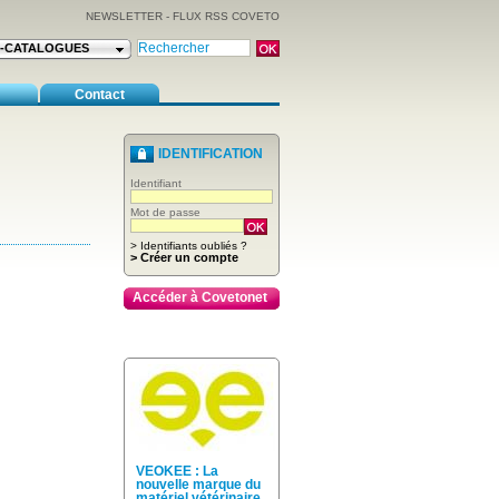
NEWSLETTER
-
FLUX RSS COVETO
E-CATALOGUES
Contact
IDENTIFICATION
Identifiant
Mot de passe
> Identifiants oubliés ?
> Créer un compte
Accéder à Covetonet
VEOKEE : La
nouvelle marque du
matériel vétérinaire