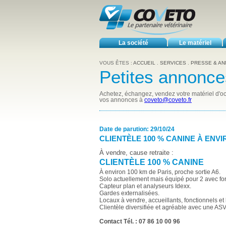
La société
Le matériel
VOUS ÊTES :
ACCUEIL
.
SERVICES
.
PRESSE & A
Petites annonce
Achetez, échangez, vendez votre matériel d'oc
vos annonces à
coveto@coveto.fr
Date de parution: 29/10/24
CLIENTÈLE 100 % CANINE À ENVI
À vendre, cause retraite
:
CLIENTÈLE
100 % CANINE
À environ 100 km de Paris, proche sortie A6.
Solo actuellement mais équipé pour 2 avec fo
Capteur plan et analyseurs Idexx.
Gardes externalisées.
Locaux à vendre, accueillants, fonctionnels et
Clientèle diversifiée et agréable avec une ASV
Contact Tél. : 07 86 10 00 96