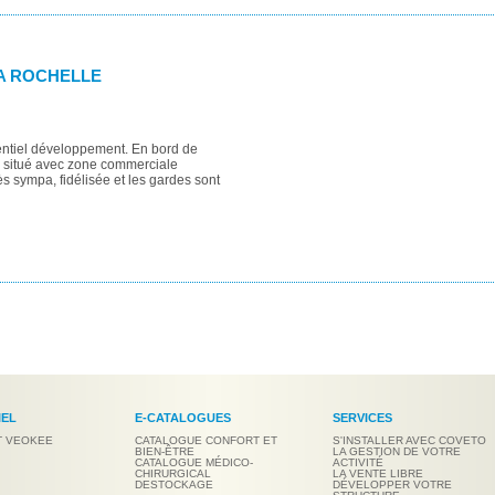
LA ROCHELLE
tentiel développement. En bord de
n situé avec zone commerciale
rès sympa, fidélisée et les gardes sont
IEL
E-CATALOGUES
SERVICES
T VEOKEE
CATALOGUE CONFORT ET
S'INSTALLER AVEC COVETO
BIEN-ÊTRE
LA GESTION DE VOTRE
CATALOGUE MÉDICO-
ACTIVITÉ
CHIRURGICAL
LA VENTE LIBRE
DESTOCKAGE
DÉVELOPPER VOTRE