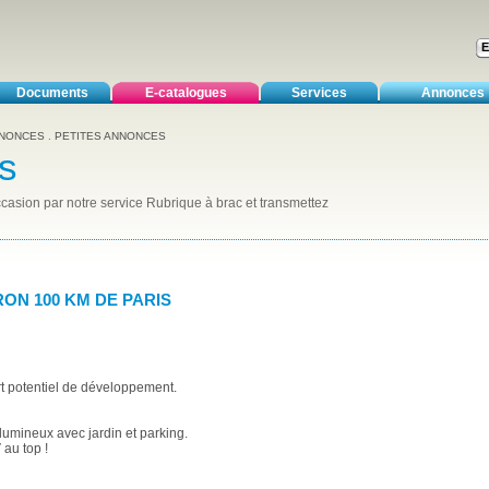
Documents
E-catalogues
Services
Annonces
NNONCES
.
PETITES ANNONCES
s
casion par notre service Rubrique à brac et transmettez
RON 100 KM DE PARIS
rt potentiel de développement.
 lumineux avec jardin et parking.
 au top !