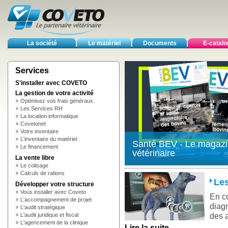
La société
Le matériel
Documents
E-catal
Services
S'installer avec COVETO
La gestion de votre activité
Optimisez vos frais généraux
Les Services RH
La location informatique
Covetonet
Votre inventaire
L'inventaire du matériel
Santé BEV - Le magazin
Le financement
vétérinaire
La vente libre
Le colisage
Calculs de rations
Les
Développer votre structure
Vous installer avec Coveto
En co
L'accompagnement de projet
diag
L'audit stratégique
des 
L'audit juridique et fiscal
L'agencement de la clinique
Lire la suite
...