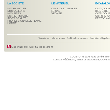
LA SOCIÉTÉ
LE MATÉRIEL
E-CATALO
NOTRE MÉTIER
COVETO ET VEOKEE
CATALOGUE
NOS VALEURS
LE SAV
BIEN-ÊTRE
NOS SITES
VEOKEE
CATALOGUE
NOTRE HISTOIRE
CHIRURGIC
INDEX ÉGALITÉ
DESTOCKA
PROFESSIONNELLE FEMME
HOMME
Newsletter : abonnement & désabonnement
|
Mentions légales
S'abonner aux flux RSS de coveto.fr
COVETO, le partenaire vétérinaire 
Centrale vétérinaire, achat et distribution, COVETO