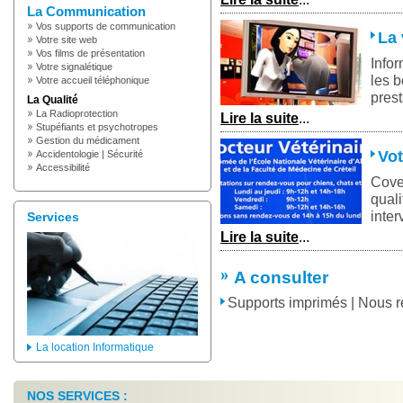
La Communication
Vos supports de communication
La 
Votre site web
Vos films de présentation
Infor
Votre signalétique
les 
Votre accueil téléphonique
pres
La Qualité
La Radioprotection
Lire la suite
...
Stupéfiants et psychotropes
Gestion du médicament
Vot
Accidentologie | Sécurité
Accessibilité
Cove
quali
inter
Services
Lire la suite
...
A consulter
Supports imprimés | Nous ré
La location Informatique
NOS SERVICES :