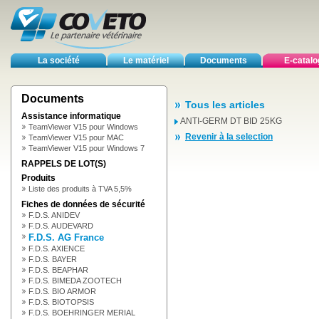
La société
Le matériel
Documents
E-catal
Documents
Tous les articles
Assistance informatique
ANTI-GERM DT BID 25KG
TeamViewer V15 pour Windows
Revenir à la selection
TeamViewer V15 pour MAC
TeamViewer V15 pour Windows 7
RAPPELS DE LOT(S)
Produits
Liste des produits à TVA 5,5%
Fiches de données de sécurité
F.D.S. ANIDEV
F.D.S. AUDEVARD
F.D.S. AG France
F.D.S. AXIENCE
F.D.S. BAYER
F.D.S. BEAPHAR
F.D.S. BIMEDA ZOOTECH
F.D.S. BIO ARMOR
F.D.S. BIOTOPSIS
F.D.S. BOEHRINGER MERIAL