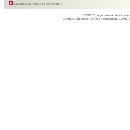
S'abonner aux flux RSS de coveto.fr
COVETO, le partenaire vétérinaire 
Centrale vétérinaire, achat et distribution, COVETO