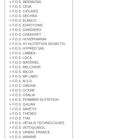
F.D.D. BRENNTAG
F.D.S. CEVA
F.D.S. CIDLINES
F.D.S. DECHRA
F.D.S. ELANCO
F.D.S. EUROTONIC
F.D.S. GREENPEX
F.D.S. GREENVET
F.D.S. HUVEPHARMA
F.D.S. HY NUTRITION NOVACTIV
F.D.S. HYPRED SAS
F.D.S. LABBEA
F.D.S. LDCA
F.D.S. MATÉRIEL
F.D.S. MELCHIOR
F.D.S. MILOA
F.D.S. MP LABO
F.D.S. M.S.D.
F.D.S. OBIONE
F.D.S. OCENE
F.D.S. OSALIA
F.D.S. POMMIER NUTRITION
F.D.S. QALIAN
F.D.S. SAVETIS
F.D.S. THESEO
F.D.S. TVM
F.D.S. VÉTALIS TECHNOLOGIES
F.D.S. VETOQUINOL
F.D.S. VIRBAC FRANCE
F.D.S. WAMINE