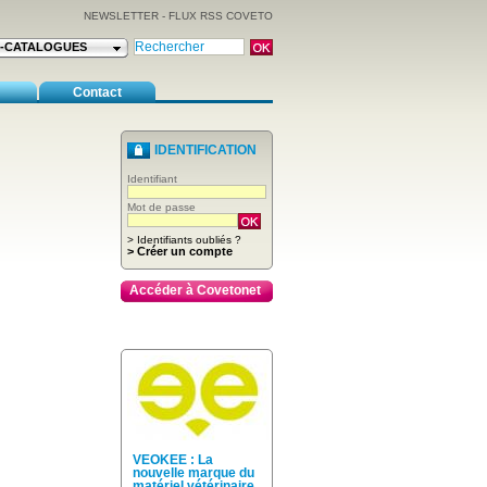
NEWSLETTER
-
FLUX RSS COVETO
E-CATALOGUES
Contact
IDENTIFICATION
Identifiant
Mot de passe
> Identifiants oubliés ?
> Créer un compte
Accéder à Covetonet
VEOKEE : La
nouvelle marque du
matériel vétérinaire