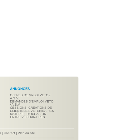
ANNONCES
OFFRES D'EMPLOI VETO /
A.S.V.
DEMANDES D'EMPLOI VETO
/ A.S.V.
CESSIONS, CRÉATIONS DE
CLIENTÈLES VÉTÉRINAIRES
MATÉRIEL D'OCCASION
ENTRE VÉTÉRINAIRES
s
|
Contact
|
Plan du site