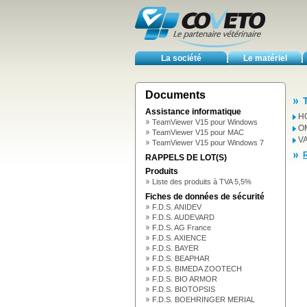
La société
Le matériel
Documents
Assistance informatique
H
TeamViewer V15 pour Windows
O
TeamViewer V15 pour MAC
V
TeamViewer V15 pour Windows 7
R
RAPPELS DE LOT(S)
Produits
Liste des produits à TVA 5,5%
Fiches de données de sécurité
F.D.S. ANIDEV
F.D.S. AUDEVARD
F.D.S. AG France
F.D.S. AXIENCE
F.D.S. BAYER
F.D.S. BEAPHAR
F.D.S. BIMEDA ZOOTECH
F.D.S. BIO ARMOR
F.D.S. BIOTOPSIS
F.D.S. BOEHRINGER MERIAL