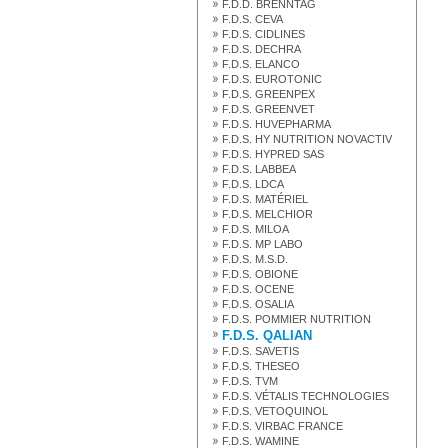
F.D.D. BRENNTAG
F.D.S. CEVA
F.D.S. CIDLINES
F.D.S. DECHRA
F.D.S. ELANCO
F.D.S. EUROTONIC
F.D.S. GREENPEX
F.D.S. GREENVET
F.D.S. HUVEPHARMA
F.D.S. HY NUTRITION NOVACTIV
F.D.S. HYPRED SAS
F.D.S. LABBEA
F.D.S. LDCA
F.D.S. MATÉRIEL
F.D.S. MELCHIOR
F.D.S. MILOA
F.D.S. MP LABO
F.D.S. M.S.D.
F.D.S. OBIONE
F.D.S. OCENE
F.D.S. OSALIA
F.D.S. POMMIER NUTRITION
F.D.S. QALIAN
F.D.S. SAVETIS
F.D.S. THESEO
F.D.S. TVM
F.D.S. VÉTALIS TECHNOLOGIES
F.D.S. VETOQUINOL
F.D.S. VIRBAC FRANCE
F.D.S. WAMINE