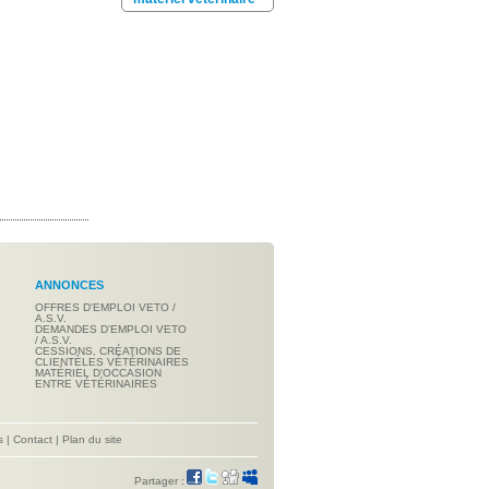
ANNONCES
OFFRES D'EMPLOI VETO /
A.S.V.
DEMANDES D'EMPLOI VETO
/ A.S.V.
CESSIONS, CRÉATIONS DE
CLIENTÈLES VÉTÉRINAIRES
MATÉRIEL D'OCCASION
ENTRE VÉTÉRINAIRES
s
|
Contact
|
Plan du site
Partager :