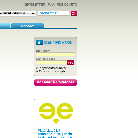
NEWSLETTER
-
FLUX RSS COVETO
E-CATALOGUES
Contact
IDENTIFICATION
Identifiant
Mot de passe
> Identifiants oubliés ?
> Créer un compte
Accéder à Covetonet
VEOKEE : La
nouvelle marque du
matériel vétérinaire