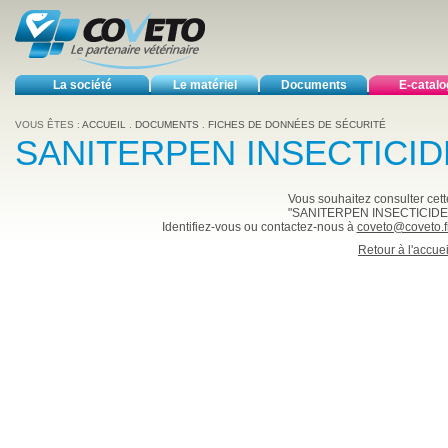
La société
Le matériel
Documents
E-catal
VOUS ÊTES :
ACCUEIL
.
DOCUMENTS
.
FICHES DE DONNÉES DE SÉCURITÉ
SANITERPEN INSECTICID
Vous souhaitez consulter cette
"SANITERPEN INSECTICIDE
Identifiez-vous ou contactez-nous à
coveto@coveto.f
Retour à l'accuei