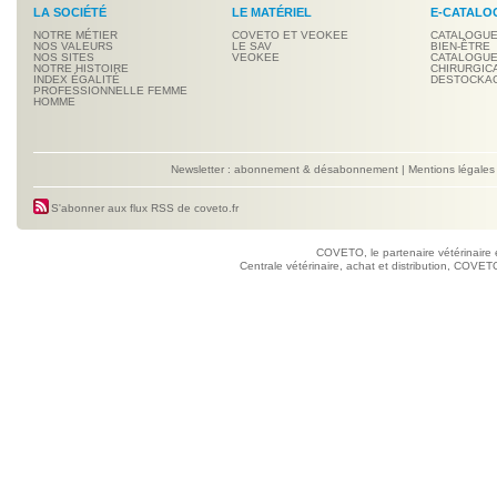
LA SOCIÉTÉ
LE MATÉRIEL
E-CATALO
NOTRE MÉTIER
COVETO ET VEOKEE
CATALOGUE
NOS VALEURS
LE SAV
BIEN-ÊTRE
NOS SITES
VEOKEE
CATALOGUE
NOTRE HISTOIRE
CHIRURGIC
INDEX ÉGALITÉ
DESTOCKA
PROFESSIONNELLE FEMME
HOMME
Newsletter : abonnement & désabonnement
|
Mentions légales
S'abonner aux flux RSS de coveto.fr
COVETO, le partenaire vétérinaire 
Centrale vétérinaire, achat et distribution, COVETO