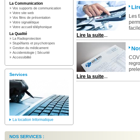
La Communication
Lir
Vos supports de communication
Votre site web
Les 
Vos films de présentation
perme
Votre signalétique
Votre accueil téléphonique
faci
La Qualité
Lire la suite
...
La Radioprotection
Stupéfiants et psychotropes
Nos
Gestion du médicament
Accidentologie | Sécurité
COVE
Accessibilité
regro
prel
Services
Lire la suite
...
La location Informatique
NOS SERVICES :