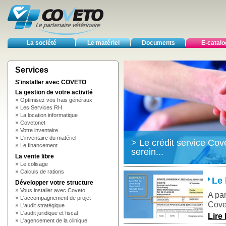
La société
Le matériel
Documents
E-catal
Services
S'installer avec COVETO
La gestion de votre activité
Optimisez vos frais généraux
Les Services RH
La location informatique
Covetonet
Votre inventaire
L'inventaire du matériel
> Le crédit service Cov
Le financement
serein...
La vente libre
Le colisage
Calculs de rations
Le 
Développer votre structure
Vous installer avec Coveto
A par
L'accompagnement de projet
Covet
L'audit stratégique
L'audit juridique et fiscal
Lire 
L'agencement de la clinique