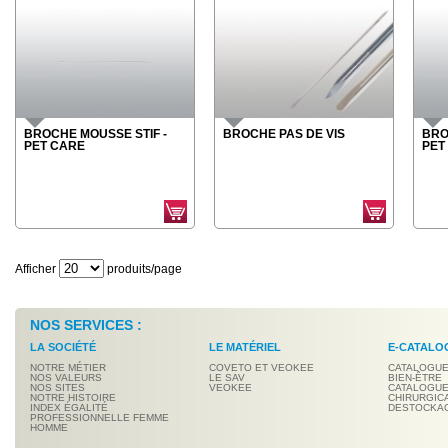
BROCHE MOUSSE STIF -
BROCHE PAS DE VIS
BRO
PET CARE
PET
Afficher
produits/page
NOS SERVICES :
LA SOCIÉTÉ
LE MATÉRIEL
E-CATALO
NOTRE MÉTIER
COVETO ET VEOKEE
CATALOGUE
NOS VALEURS
LE SAV
BIEN-ÊTRE
NOS SITES
VEOKEE
CATALOGUE
NOTRE HISTOIRE
CHIRURGIC
INDEX ÉGALITÉ
DESTOCKA
PROFESSIONNELLE FEMME
HOMME