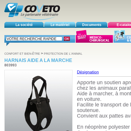
La société
Le matériel
Documents
E-catal
>
CONFORT ET BIEN-ÊTRE
PROTECTION DE L'ANIMAL
HARNAIS AIDE A LA MARCHE
803993
Désignation
Apporte un soutien apr
chez les animaux paral
Aide à marcher, à mont
en voiture.
Facilite le transport de
soutenue.
Convient aux pattes ava
En néoprène polyester 