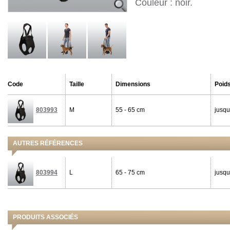
Couleur : noir.
Code
Taille
Dimensions
Poids
803993
M
55 - 65 cm
jusqu
AUTRES RÉFÉRENCES
803994
L
65 - 75 cm
jusqu
PRODUITS ASSOCIÉS