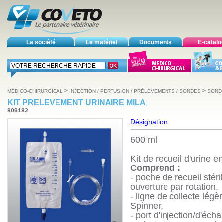
La société
Le matériel
Documents
E-catal
>
>
MÉDICO-CHIRURGICAL
INJECTION / PERFUSION / PRÉLÈVEMENTS / SONDES
SOND
KIT PRELEVEMENT URINAIRE MILA
809182
Désignation
600 ml
Kit de recueil d'urine e
Comprend :
- poche de recueil stéri
ouverture par rotation,
- ligne de collecte lég
Spinner,
- port d'injection/d'éc