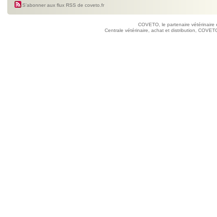
S'abonner aux flux RSS de coveto.fr
COVETO, le partenaire vétérinaire 
Centrale vétérinaire, achat et distribution, COVETO