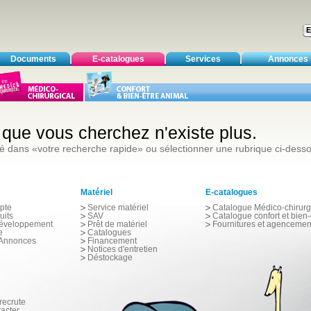
Documents
E-catalogues
Services
Annonces
e que vous cherchez n'existe plus.
é dans «votre recherche rapide» ou sélectionner une rubrique ci-dess
Matériel
E-catalogues
pte
Service matériel
Catalogue Médico-chirurg
uits
SAV
Catalogue confort et bien-
développement
Prêt de matériel
Fournitures et agencemen
e
Catalogues
 Annonces
Financement
Notices d'entretien
Déstockage
ecrute
acter