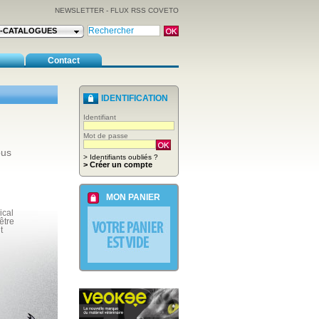
NEWSLETTER
-
FLUX RSS COVETO
E-CATALOGUES
Contact
IDENTIFICATION
Identifiant
Mot de passe
ous
> Identifiants oubliés ?
> Créer un compte
MON PANIER
ical
être
t