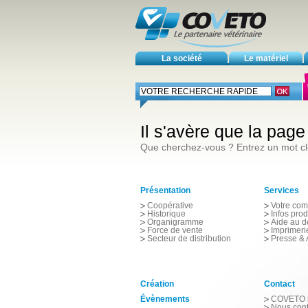
La société
Le matériel
Il s'avère que la pag
Que cherchez-vous ? Entrez un mot cl
Présentation
Services
Coopérative
Votre com
Historique
Infos prod
Organigramme
Aide au 
Force de vente
Imprimeri
Secteur de distribution
Presse &
Création
Contact
Évènements
COVETO r
Nous cont