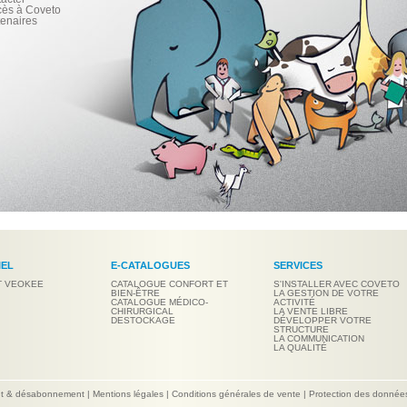
cès à Coveto
tenaires
IEL
E-CATALOGUES
SERVICES
T VEOKEE
CATALOGUE CONFORT ET
S'INSTALLER AVEC COVETO
BIEN-ÊTRE
LA GESTION DE VOTRE
CATALOGUE MÉDICO-
ACTIVITÉ
CHIRURGICAL
LA VENTE LIBRE
DESTOCKAGE
DÉVELOPPER VOTRE
STRUCTURE
LA COMMUNICATION
LA QUALITÉ
nt & désabonnement
|
Mentions légales
|
Conditions générales de vente
|
Protection des donnée