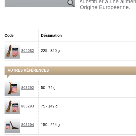
substituer à une alimen
Origine Européenne.
Code
Désignation
804082
225 - 350 g
AUTRES RÉFÉRENCES
803292
50 - 74 g
803293
75 - 149 g
803294
150 - 224 g