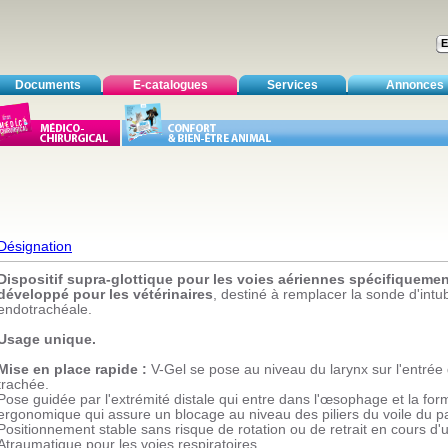
Documents
E-catalogues
Services
Annonces
Désignation
Dispositif supra-glottique pour les voies aériennes spécifiqueme
développé pour les vétérinaires
, destiné à remplacer la sonde d'intu
endotrachéale.
Usage unique.
Mise en place rapide :
V-Gel se pose au niveau du larynx sur l'entrée 
trachée.
Pose guidée par l'extrémité distale qui entre dans l'œsophage et la for
ergonomique qui assure un blocage au niveau des piliers du voile du pa
Positionnement stable sans risque de rotation ou de retrait en cours d'ut
Atraumatique pour les voies respiratoires.