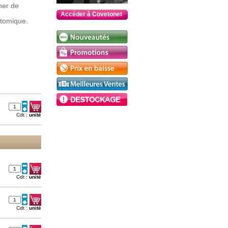
ner de
Accéder à Covetonet
atomique.
Cdt :
unité
Cdt :
unité
Cdt :
unité