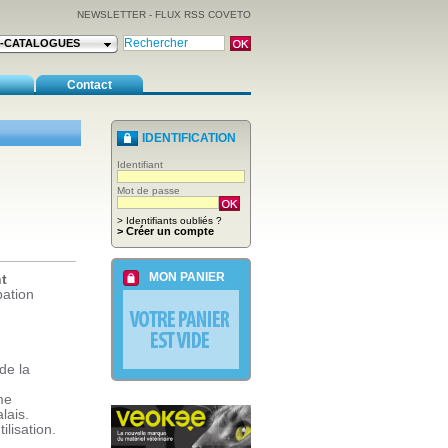
NEWSLETTER
-
FLUX RSS COVETO
E-CATALOGUES
Contact
IDENTIFICATION
Identifiant
Mot de passe
> Identifiants oubliés ?
> Créer un compte
MON PANIER
nt
bation
de la
me
lais.
ilisation.