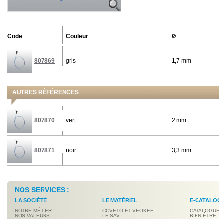
Code
Couleur
Ø
807869
gris
1,7 mm
AUTRES RÉFÉRENCES
807870
vert
2 mm
807871
noir
3,3 mm
NOS SERVICES :
LA SOCIÉTÉ
LE MATÉRIEL
E-CATALO
NOTRE MÉTIER
COVETO ET VEOKEE
CATALOGUE
NOS VALEURS
LE SAV
BIEN-ÊTRE