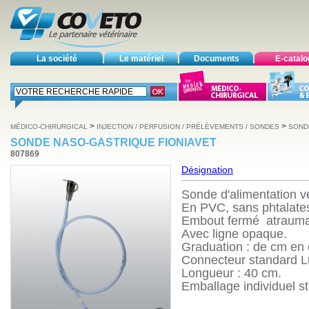
La société
Le matériel
Documents
E-catal
>
>
MÉDICO-CHIRURGICAL
INJECTION / PERFUSION / PRÉLÈVEMENTS / SONDES
SOND
SONDE NASO-GASTRIQUE FIONIAVET
807869
Désignation
Sonde d'alimentation vé
En PVC, sans phtalates,
Embout fermé atraumati
Avec ligne opaque.
Graduation : de cm en
Connecteur standard Lu
Longueur : 40 cm.
Emballage individuel sté