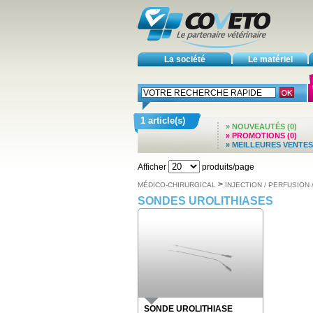
La société
Le matériel
1 article(s)
» NOUVEAUTÉS (0)
» PROMOTIONS (0)
» MEILLEURES VENTES 
Afficher
produits/page
>
MÉDICO-CHIRURGICAL
INJECTION / PERFUSION
SONDES UROLITHIASES
SONDE UROLITHIASE