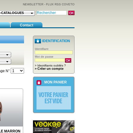
NEWSLETTER
-
FLUX RSS COVETO
E-CATALOGUES
Contact
IDENTIFICATION
Identifiant
Mot de passe
> Identifiants oubliés ?
> Créer un compte
age N°
MON PANIER
LE MARRON