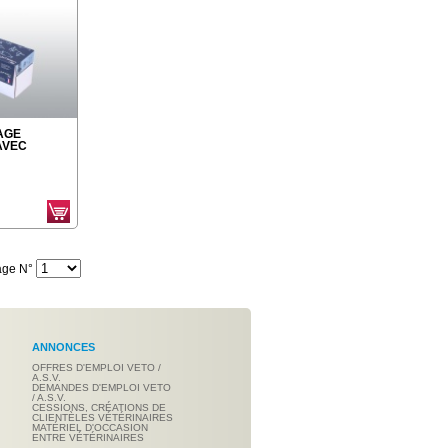
AGE
AVEC
age N°
ANNONCES
OFFRES D'EMPLOI VETO /
A.S.V.
DEMANDES D'EMPLOI VETO
/ A.S.V.
CESSIONS, CRÉATIONS DE
CLIENTÈLES VÉTÉRINAIRES
MATÉRIEL D'OCCASION
ENTRE VÉTÉRINAIRES