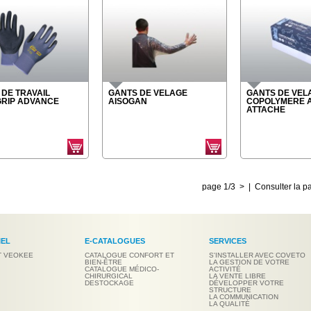
 DE TRAVAIL
GANTS DE VELAGE
GANTS DE VEL
GRIP ADVANCE
AISOGAN
COPOLYMERE 
ATTACHE
page 1/3
>
| Consulter la p
IEL
E-CATALOGUES
SERVICES
T VEOKEE
CATALOGUE CONFORT ET
S'INSTALLER AVEC COVETO
BIEN-ÊTRE
LA GESTION DE VOTRE
CATALOGUE MÉDICO-
ACTIVITÉ
CHIRURGICAL
LA VENTE LIBRE
DESTOCKAGE
DÉVELOPPER VOTRE
STRUCTURE
LA COMMUNICATION
LA QUALITÉ