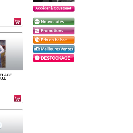
Accéder à Covetonet
VELAGE
U.U