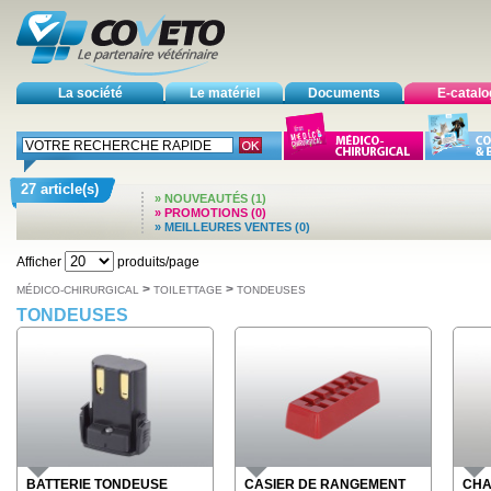
La société
Le matériel
Documents
E-catal
27 article(s)
» NOUVEAUTÉS (1)
» PROMOTIONS (0)
» MEILLEURES VENTES (0)
Afficher
produits/page
>
>
MÉDICO-CHIRURGICAL
TOILETTAGE
TONDEUSES
TONDEUSES
BATTERIE TONDEUSE
CASIER DE RANGEMENT
CHA