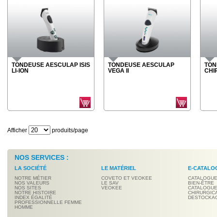
TONDEUSE AESCULAP ISIS
TONDEUSE AESCULAP
TON
LI-ION
VEGA II
CHI
Afficher
produits/page
NOS SERVICES :
LA SOCIÉTÉ
LE MATÉRIEL
E-CATALO
NOTRE MÉTIER
COVETO ET VEOKEE
CATALOGUE
NOS VALEURS
LE SAV
BIEN-ÊTRE
NOS SITES
VEOKEE
CATALOGUE
NOTRE HISTOIRE
CHIRURGIC
INDEX ÉGALITÉ
DESTOCKA
PROFESSIONNELLE FEMME
HOMME