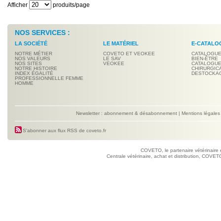
Afficher
produits/page
NOS SERVICES :
LA SOCIÉTÉ
LE MATÉRIEL
E-CATALO
NOTRE MÉTIER
COVETO ET VEOKEE
CATALOGUE
NOS VALEURS
LE SAV
BIEN-ÊTRE
NOS SITES
VEOKEE
CATALOGUE
NOTRE HISTOIRE
CHIRURGIC
INDEX ÉGALITÉ
DESTOCKA
PROFESSIONNELLE FEMME
HOMME
Newsletter : abonnement & désabonnement
|
Mentions légales
S'abonner aux flux RSS de coveto.fr
COVETO, le partenaire vétérinaire 
Centrale vétérinaire, achat et distribution, COVETO