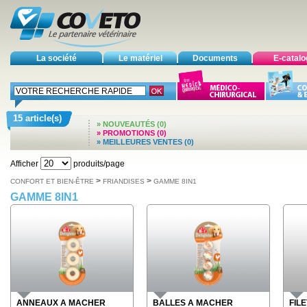
La société
Le matériel
Documents
E-catal
15 article(s)
» NOUVEAUTÉS (0)
» PROMOTIONS (0)
» MEILLEURES VENTES (0)
Afficher
produits/page
>
>
CONFORT ET BIEN-ÊTRE
FRIANDISES
GAMME 8IN1
GAMME 8IN1
ANNEAUX A MACHER
BALLES A MACHER
FIL