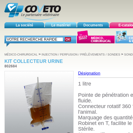
La société
Le matériel
Documents
E-catal
>
>
MÉDICO-CHIRURGICAL
INJECTION / PERFUSION / PRÉLÈVEMENTS / SONDES
SOND
KIT COLLECTEUR URINE
802684
Désignation
1 litre
Pointe de pénétration et
fluide.
Connecteur rotatif 360
l'animal.
Marquage des quantités 
Robinet en T, facilite l
Stérile.