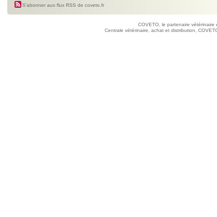
S'abonner aux flux RSS de coveto.fr
COVETO, le partenaire vétérinaire 
Centrale vétérinaire, achat et distribution, COVETO