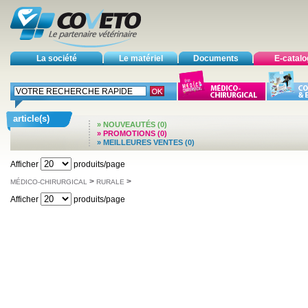
La société
Le matériel
Documents
E-catal
article(s)
» NOUVEAUTÉS (0)
» PROMOTIONS (0)
» MEILLEURES VENTES (0)
Afficher
produits/page
>
>
MÉDICO-CHIRURGICAL
RURALE
Afficher
produits/page