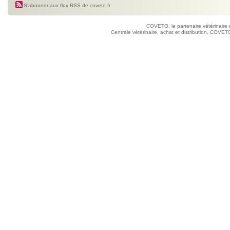
S'abonner aux flux RSS de coveto.fr
COVETO, le partenaire vétérinaire 
Centrale vétérinaire, achat et distribution, COVETO